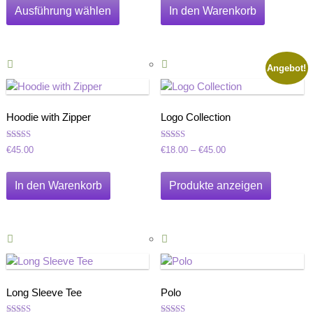
bis
Produkt
Ausführung wählen
In den Warenkorb
€45.00
weist
mehrere
Varianten
Angebot!
auf.
Die
Optionen
können
Hoodie with Zipper
Logo Collection
auf
der
Bewertet
Bewertet
Preisspanne:
€
45.00
€
18.00
–
€
45.00
mit
mit
Produktseite
€18.00
4.33
4.33
von 5
von 5
bis
gewählt
In den Warenkorb
Produkte anzeigen
€45.00
werden
Long Sleeve Tee
Polo