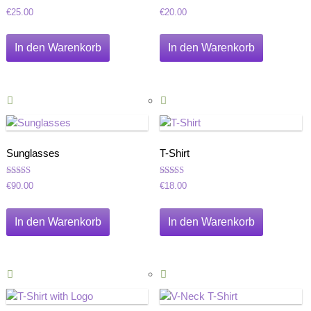
Bewertet
Bewertet
€
25.00
€
20.00
mit
mit
4.00
4.00
von 5
von 5
In den Warenkorb
In den Warenkorb
Sunglasses
T-Shirt
Bewertet
Bewertet
€
90.00
€
18.00
mit
mit
4.50
4.00
von 5
von 5
In den Warenkorb
In den Warenkorb